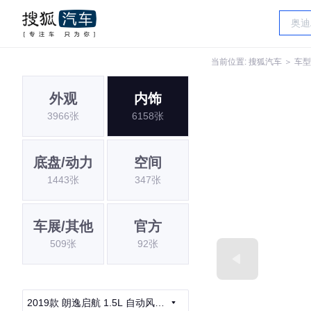
当前位置:
搜狐汽车
＞
车型
外观
内饰
3966张
6158张
底盘/动力
空间
1443张
347张
车展/其他
官方
509张
92张
2019款 朗逸启航 1.5L 自动风尚