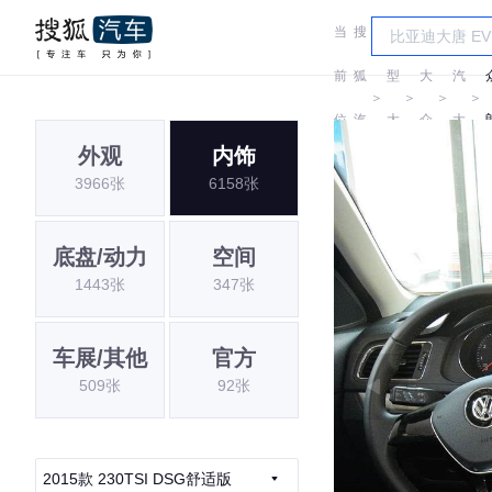
当
搜
车
上
前
狐
型
大
汽
＞
＞
＞
＞
位
汽
大
众
大
外观
内饰
置:
车
全
众
3966张
6158张
底盘/动力
空间
1443张
347张
车展/其他
官方
509张
92张
2015款 230TSI DSG舒适版