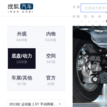
当
搜
车
前
狐
型
哈
哈
＞
＞
＞
＞
位
汽
大
弗
弗
外观
内饰
置:
车
全
3419张
5115张
底盘/动力
空间
1225张
347张
车展/其他
官方
917张
22张
2013款 运动版 1.5T 手动两驱精