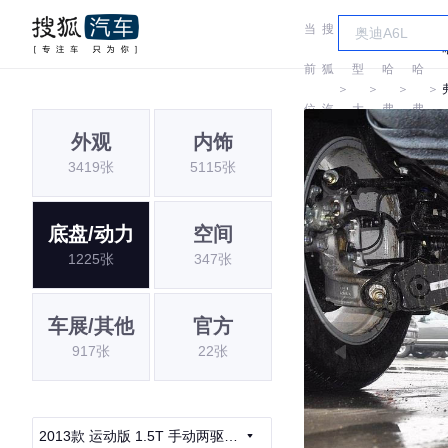
当
搜
车
前
狐
型
哈
哈
＞
＞
＞
＞
位
汽
大
弗
弗
外观
内饰
置:
车
全
3419张
5115张
底盘/动力
空间
1225张
347张
车展/其他
官方
917张
22张
2013款 运动版 1.5T 手动两驱尊