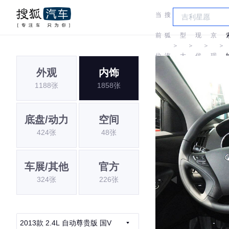
当
搜
车
北
前
狐
型
现
京
＞
＞
＞
＞
位
汽
大
代
现
外观
内饰
置:
车
全
代
1188张
1858张
底盘/动力
空间
424张
48张
车展/其他
官方
324张
226张
2013款 2.4L 自动尊贵版 国V