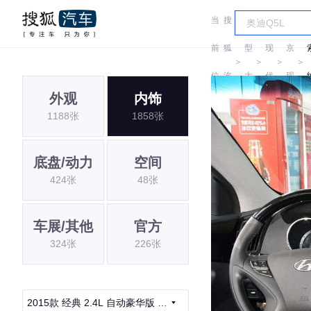
当
搜
车
北
前
狐
型
现
京
＞
＞
＞
＞
位
汽
大
代
现
外观
内饰
置:
车
全
代
1188张
1858张
底盘/动力
空间
424张
48张
车展/其他
官方
324张
226张
2015款 经典 2.4L 自动豪华版 国