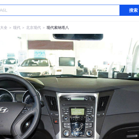
搜索
大全
＞
现代
＞
北京现代
＞
现代索纳塔八