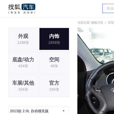
当前位置:
搜狐汽车
＞
车型
外观
内饰
1188张
1858张
底盘/动力
空间
424张
48张
车展/其他
官方
324张
226张
2013款 2.0L 自动领先版