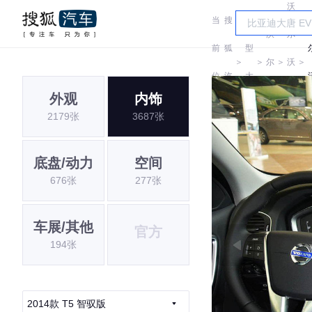
沃
当
搜
车
沃
尔
前
狐
型
＞
＞
尔
＞
沃
＞
位
汽
大
沃
亚
外观
内饰
置:
车
全
2179张
3687张
太
底盘/动力
空间
676张
277张
车展/其他
官方
194张
2014款 T5 智驭版