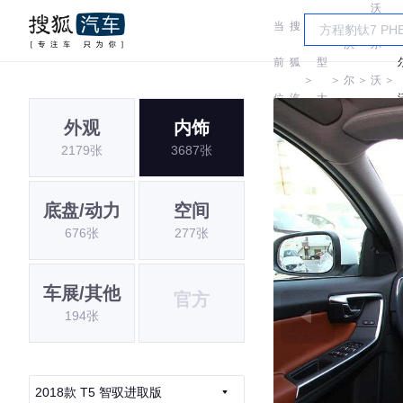
沃
当
搜
车
沃
尔
前
狐
型
＞
＞
尔
＞
沃
＞
位
汽
大
沃
亚
外观
内饰
置:
车
全
2179张
3687张
太
底盘/动力
空间
676张
277张
车展/其他
官方
194张
2018款 T5 智驭进取版