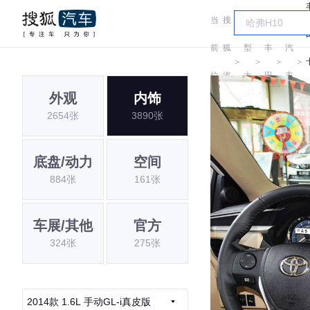
当
搜
车
一
前
狐
型
丰
汽
＞
＞
＞
＞
位
汽
大
田
丰
外观
内饰
置:
车
全
田
2654张
3890张
底盘/动力
空间
884张
161张
车展/其他
官方
324张
275张
2014款 1.6L 手动GL-i真皮版