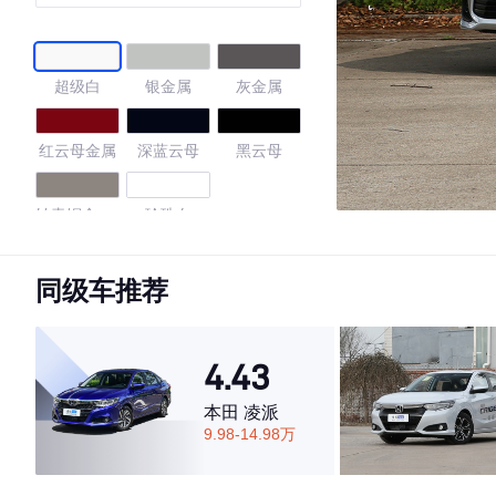
超级白
银金属
灰金属
红云母金属
深蓝云母
黑云母
铂青铜金属
珍珠白
色
4.74
同级车推荐
4.43
·外观表现较为优秀，优于65%同级车
·内饰表现较为优秀，优于55%同级车
本田 凌派
·空间表现较为优秀，优于77%同级车
9.98-14.98万