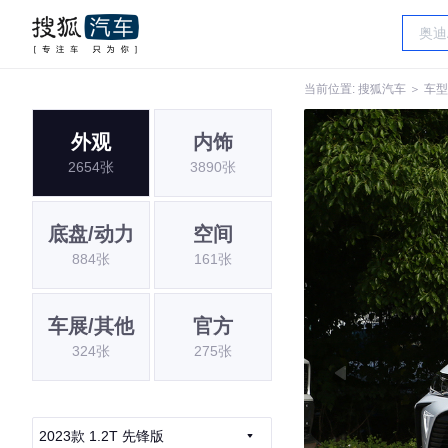
当前位置:
搜狐汽车
＞
车型
外观
内饰
2654张
3890张
底盘/动力
空间
884张
161张
车展/其他
官方
324张
275张
2023款 1.2T 先锋版