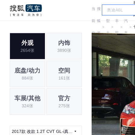
当
搜
车
一
前
狐
型
丰
汽
＞
＞
＞
＞
位
汽
大
田
丰
外观
内饰
置:
车
全
田
2654张
3890张
底盘/动力
空间
884张
161张
车展/其他
官方
324张
275张
2017款 改款 1.2T CVT GL-i真皮