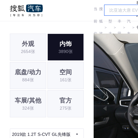
当
搜
车
一
前
狐
型
丰
汽
＞
＞
＞
＞
位
汽
大
田
丰
外观
内饰
置:
车
全
田
2654张
3890张
底盘/动力
空间
884张
161张
车展/其他
官方
324张
275张
2019款 1.2T S-CVT GL先锋版