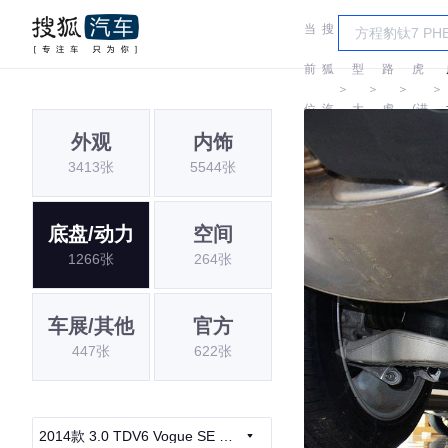
当
搜
车
路
前
狐
型
路
虎
＞
＞
＞
＞
位
汽
大
虎
(进
外观
内饰
置:
车
全
口)
3413张
5544张
底盘/动力
空间
1266张
264张
车展/其他
官方
447张
622张
2014款 3.0 TDV6 Vogue SE 创