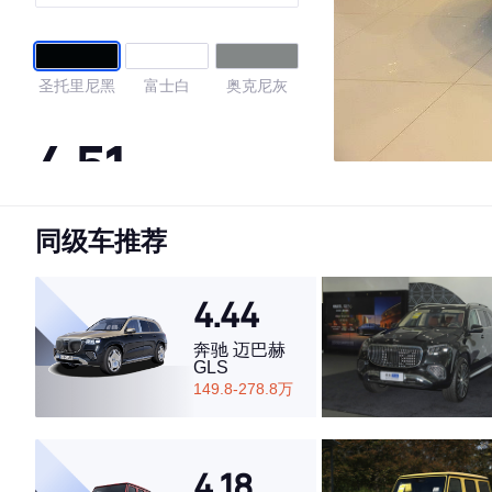
世加长版
圣托里尼黑
富士白
奥克尼灰
4.51
同级车推荐
·外观表现一般，低于51%同级车
·内饰表现一般，低于61%同级车
·空间表现一般，低于56%同级车
4.44
奔驰 迈巴赫
GLS
149.8-278.8万
4.18