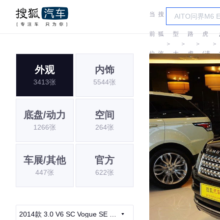
当
搜
车
路
前
狐
型
路
虎
＞
＞
＞
＞
位
汽
大
虎
(进
外观
内饰
置:
车
全
口)
3413张
5544张
底盘/动力
空间
1266张
264张
车展/其他
官方
447张
622张
2014款 3.0 V6 SC Vogue SE 创