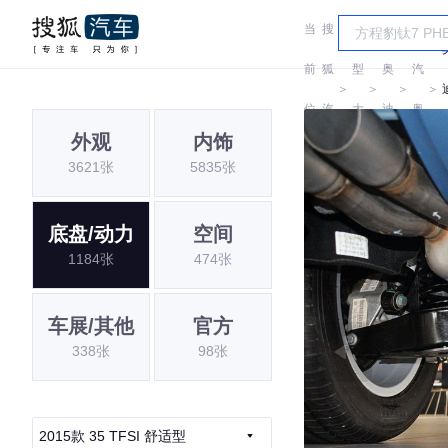
当
搜
车
一
前
狐
型
奥
汽
＞
＞
＞
＞
位
汽
大
迪
奥
外观
内饰
置:
车
全
迪
3621张
5835张
底盘/动力
空间
1184张
474张
车展/其他
官方
338张
98张
2015款 35 TFSI 舒适型