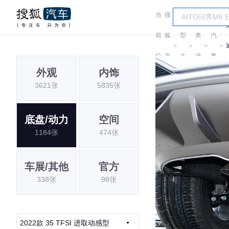
当
搜
车
一
前
狐
型
奥
汽
＞
＞
＞
＞
位
汽
大
迪
奥
外观
内饰
置:
车
全
迪
3621张
5835张
底盘/动力
空间
1184张
474张
车展/其他
官方
338张
98张
2022款 35 TFSI 进取动感型