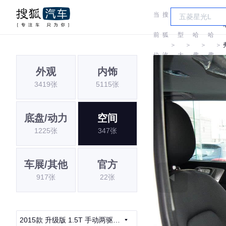
当
搜
车
前
狐
型
哈
哈
＞
＞
＞
＞
位
汽
大
弗
弗
外观
内饰
置:
车
全
3419张
5115张
底盘/动力
空间
1225张
347张
车展/其他
官方
917张
22张
2015款 升级版 1.5T 手动两驱精