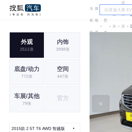
沃
当
搜
车
沃
尔
前
狐
型
＞
＞
尔
＞
沃
＞
位
汽
大
沃
亚
外观
内饰
置:
车
全
2511张
3998张
太
底盘/动力
空间
772张
447张
车展/其他
官方
79张
2015款 2.5T T6 AWD 智越版