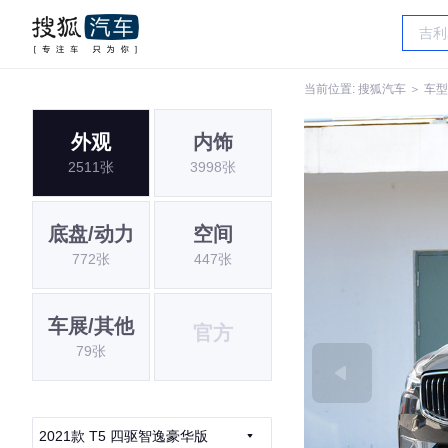
当前位置:
搜狐汽车
＞
车型
外观
内饰
2511张
3998张
底盘/动力
空间
772张
447张
车展/其他
官方
79张
2021款 T5 四驱智逸豪华版