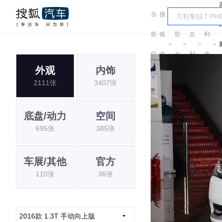
当
搜
车
吉
前
狐
型
吉
利
＞
＞
＞
＞
位
汽
大
利
汽
外观
内饰
置:
车
全
车
2111张
3407张
底盘/动力
空间
695张
385张
车展/其他
官方
110张
36张
2016款 1.3T 手动向上版