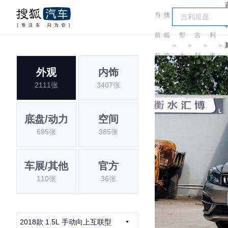
当
搜
车
吉
前
狐
型
吉
利
＞
＞
＞
＞
位
汽
大
利
汽
外观
内饰
置:
车
全
车
2111张
3407张
底盘/动力
空间
695张
385张
车展/其他
官方
110张
36张
2018款 1.5L 手动向上互联型