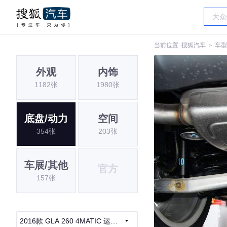
当前位置:
搜狐汽车
＞
车型
外观
内饰
1182张
1980张
底盘/动力
空间
354张
203张
车展/其他
官方
157张
2016款 GLA 260 4MATIC 运动