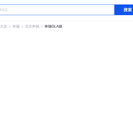
搜索
大全
＞
奔驰
＞
北京奔驰
＞
奔驰GLA级