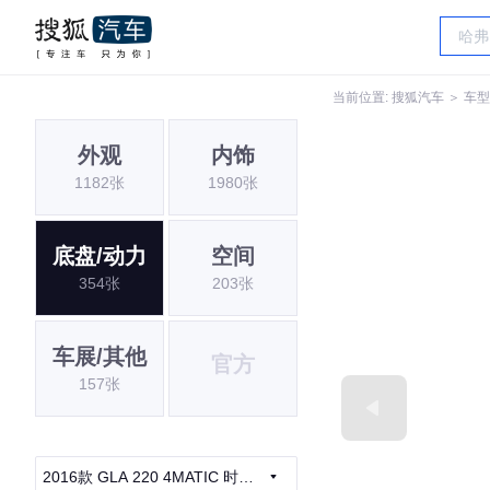
当前位置:
搜狐汽车
＞
车型
外观
内饰
1182张
1980张
底盘/动力
空间
354张
203张
车展/其他
官方
157张
2016款 GLA 220 4MATIC 时尚