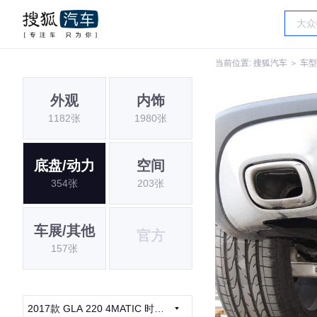
当前位置:
搜狐汽车
＞
车型
外观
内饰
1182张
1980张
底盘/动力
空间
354张
203张
车展/其他
官方
157张
2017款 GLA 220 4MATIC 时尚