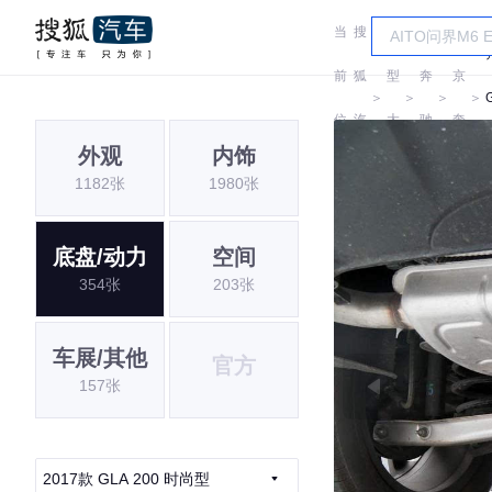
当
搜
车
北
前
狐
型
奔
京
＞
＞
＞
＞
位
汽
大
驰
奔
外观
内饰
置:
车
全
驰
1182张
1980张
底盘/动力
空间
354张
203张
车展/其他
官方
157张
2017款 GLA 200 时尚型