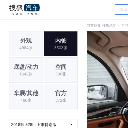
当前位置:
搜狐汽车
＞
车型
外观
内饰
4984张
8503张
底盘/动力
空间
1642张
330张
车展/其他
官方
460张
872张
2018款 528Li 上市特别版