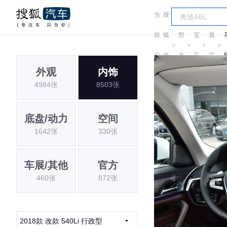
当
搜
车
华
前
狐
型
宝
晨
＞
＞
＞
＞
位
汽
大
马
宝
外观
内饰
置:
车
全
马
4984张
8503张
底盘/动力
空间
1642张
330张
车展/其他
官方
460张
872张
2018款 改款 540Li 行政型