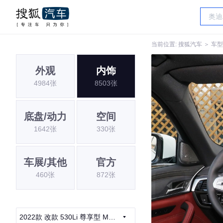
当前位置:
搜狐汽车
＞
车型
外观
内饰
4984张
8503张
底盘/动力
空间
1642张
330张
车展/其他
官方
460张
872张
2022款 改款 530Li 尊享型 M运