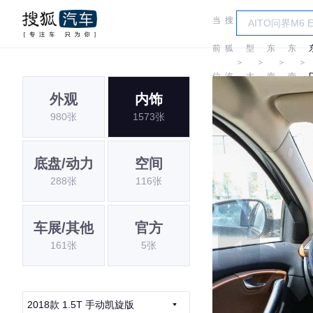
当
搜
车
前
狐
型
东
东
＞
＞
＞
＞
位
汽
大
南
南
外观
内饰
置:
车
全
980张
1573张
底盘/动力
空间
288张
116张
车展/其他
官方
161张
5张
2018款 1.5T 手动凯旋版