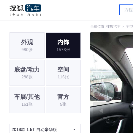
当前位置:
搜狐汽车
＞
车型
外观
内饰
980张
1573张
底盘/动力
空间
288张
116张
车展/其他
官方
161张
5张
2018款 1.5T 自动豪华版