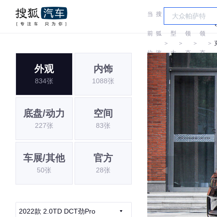
当
搜
车
前
狐
型
领
领
＞
＞
＞
＞
位
汽
大
克
克
外观
内饰
置:
车
全
834张
1088张
底盘/动力
空间
227张
83张
车展/其他
官方
50张
28张
2022款 2.0TD DCT劲Pro