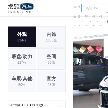
当
搜
车
前
狐
型
领
领
＞
＞
＞
＞
位
汽
大
克
克
外观
内饰
置:
车
全
834张
1088张
底盘/动力
空间
227张
83张
车展/其他
官方
50张
28张
2023款 1.5TD DCT劲Pro