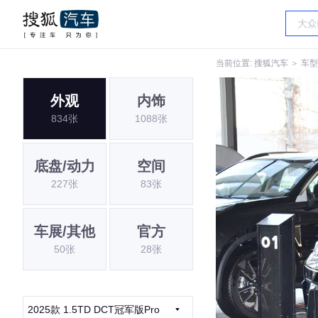
当前位置:
搜狐汽车
＞
车型
外观
内饰
834张
1088张
底盘/动力
空间
227张
83张
车展/其他
官方
50张
28张
2025款 1.5TD DCT冠军版Pro