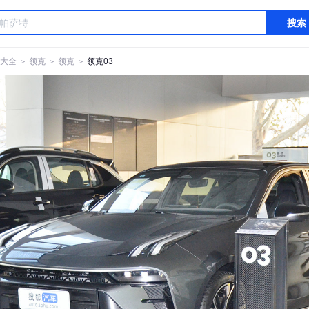
搜索
大全
＞
领克
＞
领克
＞
领克03