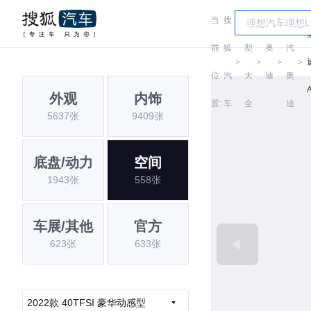
当
搜
车
一
前
狐
型
奥
汽
＞
＞
＞
＞
位
汽
大
迪
奥
外观
内饰
置:
车
全
迪
5637张
9409张
底盘/动力
空间
1943张
558张
车展/其他
官方
623张
633张
2022款 40TFSI 豪华动感型