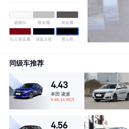
GL
超级白
银金属
灰金属
红云母金属
深蓝云母
黑云母
铂青铜金属
珍珠白
色
同级车推荐
4.74
4.43
本田 凌派
·外观表现较为优秀，优于65%同级车
9.98-14.98万
·内饰表现较为优秀，优于55%同级车
·空间表现较为优秀，优于77%同级车
4.56