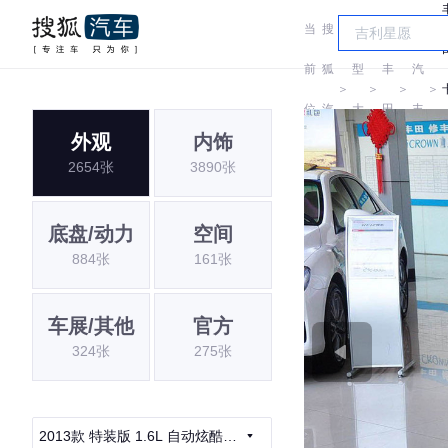
当
搜
车
一
前
狐
型
丰
汽
＞
＞
＞
＞
位
汽
大
田
丰
外观
内饰
置:
车
全
田
2654张
3890张
底盘/动力
空间
884张
161张
车展/其他
官方
324张
275张
2013款 特装版 1.6L 自动炫酷型