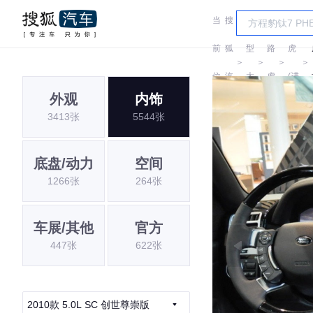
当
搜
车
路
前
狐
型
路
虎
＞
＞
＞
＞
位
汽
大
虎
(进
外观
内饰
置:
车
全
口)
3413张
5544张
底盘/动力
空间
1266张
264张
车展/其他
官方
447张
622张
2010款 5.0L SC 创世尊崇版