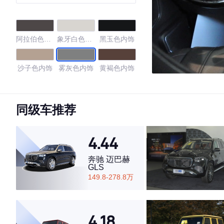
阿拉伯色内
象牙白色内
黑玉色内饰
饰
饰
沙子色内饰
雾灰色内饰
黄褐色内饰
羊皮纸色内
黑檀木色
黑檀木色/卷
饰
云白色
同级车推荐
黑檀木/象牙
咖啡色/象牙
杏色
白
白
4.44
咖啡色/杏色
黑檀木/黄褐
黑檀木/甘椒
奔驰 迈巴赫
色
红
GLS
149.8-278.8万
浅褐色
黑檀木/浅褐
黑檀木/琥珀
色
褐
黑檀木/浅米
4.18
色