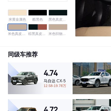
米黄金属色
酷黑色
黑色真皮
(2.5L)
米色真皮
棕黑真皮
米色织物
(2.5L)
(2.5L)
(2.0L)
黑色织物
黑色
黑色/米色
同级车推荐
黑色/灰色
深灰/墨金黑
4.74
4.72
马自达 CX-5
12.58-19.78万
·外观表现较为优秀，优于53%同级车
·内饰表现一般，低于77%同级车
4.72
·空间表现较为优秀，优于84%同级车