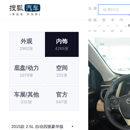
当
搜
车
一
前
狐
型
丰
汽
＞
＞
＞
＞
位
汽
大
田
丰
外观
内饰
置:
车
全
田
2982张
4265张
底盘/动力
空间
1079张
221张
车展/其他
官方
231张
547张
2015款 2.5L 自动四驱豪华版