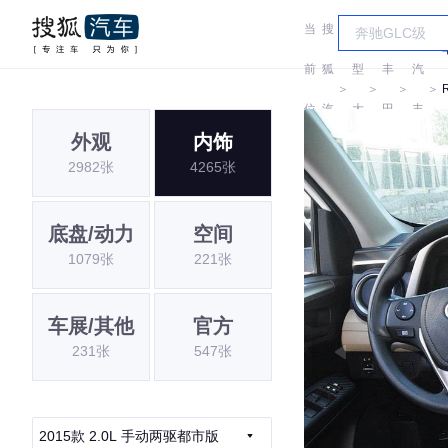
当
搜
车
一
前
狐
型
丰
汽
＞
＞
＞
＞
位
汽
大
田
丰
外观
内饰
置:
车
全
田
2982张
4265张
底盘/动力
空间
1079张
221张
车展/其他
官方
231张
547张
2015款 2.0L 手动两驱都市版