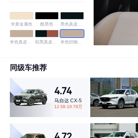
米黄金属色
酷黑色
黑色真皮
(2.5L)
米色真皮
棕黑真皮
米色织物
(2.5L)
(2.5L)
(2.0L)
黑色织物
黑色
黑色/米色
同级车推荐
黑色/灰色
深灰/墨金黑
4.74
4.72
马自达 CX-5
12.58-19.78万
·外观表现较为优秀，优于53%同级车
·内饰表现一般，低于77%同级车
4.72
·空间表现较为优秀，优于84%同级车