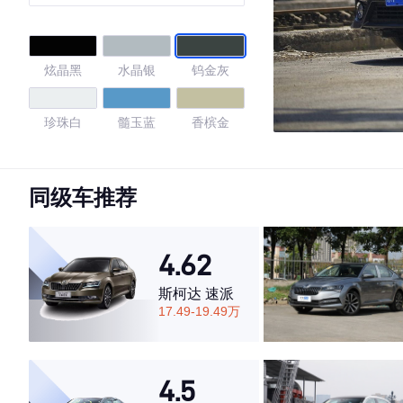
炫晶黑
水晶银
钨金灰
珍珠白
髓玉蓝
香槟金
珊瑚红
星钻红
钛银灰
同级车推荐
墨晶黑
欧泊银
铂金珍珠白
4.62
铂金珍珠白/
珊瑚红/黑
虎睛棕
黑
斯柯达 速派
17.49-19.49万
耀动红黑双
色
4.69
4.5