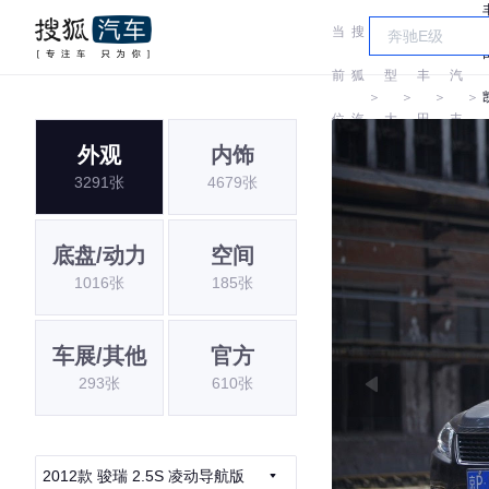
当
搜
车
广
前
狐
型
丰
汽
＞
＞
＞
＞
位
汽
大
田
丰
外观
内饰
置:
车
全
田
3291张
4679张
底盘/动力
空间
1016张
185张
车展/其他
官方
293张
610张
2012款 骏瑞 2.5S 凌动导航版