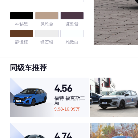
版
神秘黑
风雅金
谦雅紫
静谧棕
锋芒银
雅致白
智蓝
锐亚红
雅致白
同级车推荐
绅雅灰
神秘黑
简约银
4.56
开场白
天珍蓝
皎玉白
福特 福克斯三
厢
9.98-16.99万
曜石黑
质感黑
格调灰
4.5
4.74