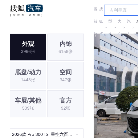
当
搜
车
上
前
狐
型
大
汽
＞
＞
＞
＞
位
汽
大
众
大
外观
内饰
置:
车
全
众
3966张
6158张
底盘/动力
空间
1443张
347张
车展/其他
官方
509张
92张
2026款 Pro 300TSI 星空六百万