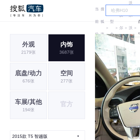
沃
当
搜
车
沃
尔
前
狐
型
＞
＞
尔
＞
沃
＞
位
汽
大
沃
亚
外观
内饰
置:
车
全
2179张
3687张
太
底盘/动力
空间
676张
277张
车展/其他
官方
194张
2015款 T5 智越版