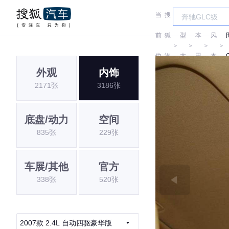
当
搜
车
东
前
狐
型
本
风
＞
＞
＞
＞
位
汽
大
田
本
外观
内饰
置:
车
全
田
2171张
3186张
底盘/动力
空间
835张
229张
车展/其他
官方
338张
520张
2007款 2.4L 自动四驱豪华版