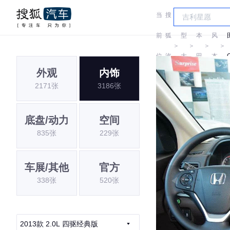
当
搜
车
东
前
狐
型
本
风
＞
＞
＞
＞
位
汽
大
田
本
外观
内饰
置:
车
全
田
2171张
3186张
底盘/动力
空间
835张
229张
车展/其他
官方
338张
520张
2013款 2.0L 四驱经典版