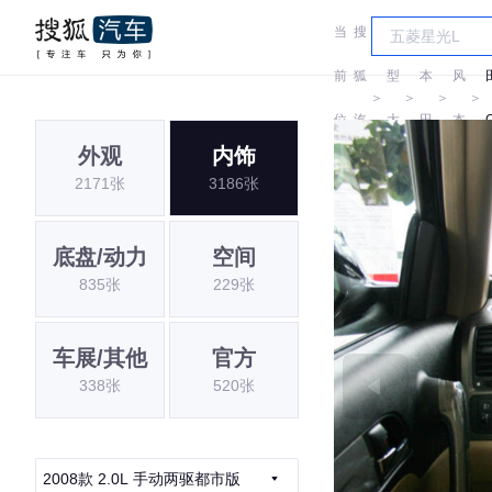
当
搜
车
东
前
狐
型
本
风
＞
＞
＞
＞
位
汽
大
田
本
外观
内饰
置:
车
全
田
2171张
3186张
底盘/动力
空间
835张
229张
车展/其他
官方
338张
520张
2008款 2.0L 手动两驱都市版