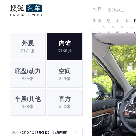
当
搜
车
东
前
狐
型
本
风
＞
＞
＞
＞
位
汽
大
田
本
外观
内饰
置:
车
全
田
2171张
3186张
底盘/动力
空间
835张
229张
车展/其他
官方
338张
520张
2017款 240TURBO 自动四驱尊