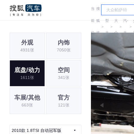
当
搜
车
一
前
狐
型
大
汽-
＞
＞
＞
＞
位
汽
大
众
大
外观
内饰
置:
车
全
众
4931张
7050张
底盘/动力
空间
1611张
341张
车展/其他
官方
663张
121张
2010款 1.8TSI 自动冠军版