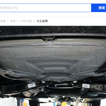
搜索
大全
＞
大众
＞
一汽-大众
＞
大众速腾