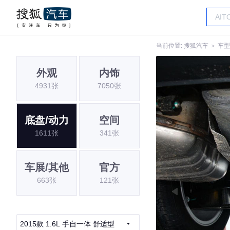
当前位置:
搜狐汽车
＞
车型
外观
内饰
4931张
7050张
底盘/动力
空间
1611张
341张
车展/其他
官方
663张
121张
2015款 1.6L 手自一体 舒适型