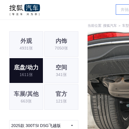
当前位置:
搜狐汽车
＞
车型
外观
内饰
4931张
7050张
底盘/动力
空间
1611张
341张
车展/其他
官方
663张
121张
2025款 300TSI DSG飞越版