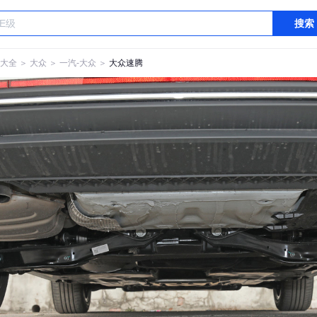
搜索
大全
＞
大众
＞
一汽-大众
＞
大众速腾