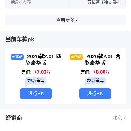
后悬挂类型
双横臂式独立悬挂
查看更多
当前车款pk
2026款2.0L 四
2026款2.0L 两
最高配
最低配
驱豪华版
驱豪华版
+7.00
+8.00
差值：
万
差值：
万
76项差异
72项差异
进行PK
进行PK
经销商
北京