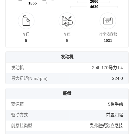
2660
1855
4630
车门
车座
行李箱容积
5
5
1031
发动机
发动机
2.4L 170马力 L4
最大扭矩(N·m/rpm)
224.0
底盘
变速箱
5档手动
驱动方式
前置四驱
前悬挂类型
麦弗逊式独立悬挂